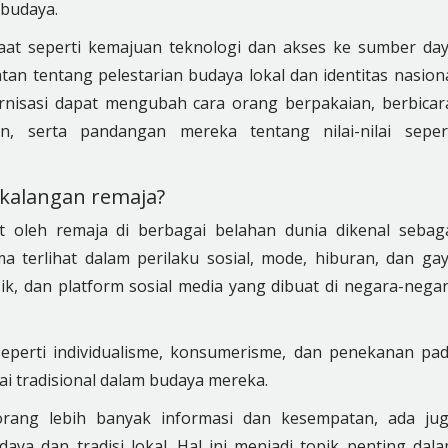
 budaya.
at seperti kemajuan teknologi dan akses ke sumber da
tan tentang pelestarian budaya lokal dan identitas nasion
rnisasi dapat mengubah cara orang berpakaian, berbicar
, serta pandangan mereka tentang nilai-nilai seper
kalangan remaja?
 oleh remaja di berbagai belahan dunia dikenal sebag
a terlihat dalam perilaku sosial, mode, hiburan, dan ga
ik, dan platform sosial media yang dibuat di negara-nega
 seperti individualisme, konsumerisme, dan penekanan pa
ilai tradisional dalam budaya mereka.
ang lebih banyak informasi dan kesempatan, ada ju
aya dan tradisi lokal. Hal ini menjadi topik penting dal