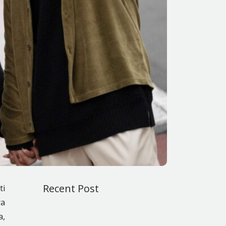
Recent Post
ti
ya
a,