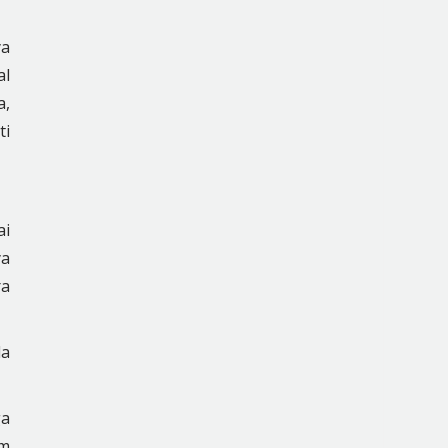
ya
al
a,
ti
ai
ya
ra
da
ga
am