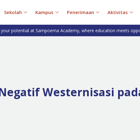
Sekolah
Kampus
Penerimaan
Aktivitas
 your potential at Sampoerna Academy, where education meets oppo
Negatif Westernisasi pa