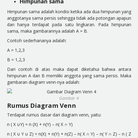
Himpunan sama
Himpunan sama adalah kondisi ketika ada dua himpunan yang
anggotanya sama persis sehingga tidak ada potongan apapun
dan hanya terdapat pada satu lingkaran. Pada himpunan
sama, maka gambarannya adalah A = B.
Contoh sederhananya adalah:
A = 1,2,3
B = 1,2,3
Dari contoh di atas maka dapat diketahui bahwa antara
himpunan A dan B memiliki anggota yang sama persis. Maka
gambaran diagram venn-nya adalah:
Gambar 4
Rumus Diagram Venn
Terdapat rumus dasar dari diagram venn, yaitu:
n ( X ∪Y) = n (X) + n(Y) – n( X ∩ Y)
n ( X ∪ Y ∪ Z) = n(X) + n(Y) + n(Z) – n( X ∩ Y) – n( Y ∩ Z) – n ( Z