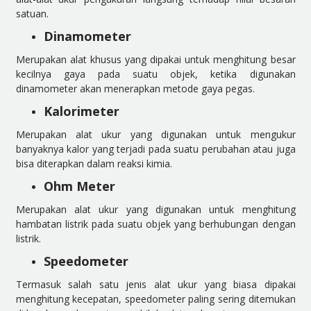
satuan.
Dinamometer
Merupakan alat khusus yang dipakai untuk menghitung besar
kecilnya gaya pada suatu objek, ketika digunakan
dinamometer akan menerapkan metode gaya pegas.
Kalorimeter
Merupakan alat ukur yang digunakan untuk mengukur
banyaknya kalor yang terjadi pada suatu perubahan atau juga
bisa diterapkan dalam reaksi kimia.
Ohm Meter
Merupakan alat ukur yang digunakan untuk menghitung
hambatan listrik pada suatu objek yang berhubungan dengan
listrik.
Speedometer
Termasuk salah satu jenis alat ukur yang biasa dipakai
menghitung kecepatan, speedometer paling sering ditemukan