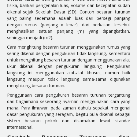
fisika, bahkan pengenalan luas, volume dan kecepatan sudah
dikenal sejak Sekolah Dasar (SD).
Contoh besaran turunan
yang paling
sederhana adalah luas dari persegi panjang
dengan rumus (panjang x lebar), dari perkalian tersebut
menghasilkan satuan panjang (m) yang dipangkatkan,
sehingga menjadi (m2).
Cara menghitung besaran turunan menggunakan rumus yang
sering dikenal dengan pengukuran tidak langsung, sementara
untuk menghitung besaran turunan dengan menggunakan alat
ukur dikenal dengan pengukuran langsung. Pengukuran
langsung ini menggunakan alat-alat khusus, namun baik
langsung maupun tidak langsung sama-sama digunakan
menghitung besaran turunan.
Penggunaan cara pengukuran besaran turunan tergantung
dari bagaimana seseorang nyaman menggunakan cara yang
mana. Para ilmuwan pada zaman dahulu sepakat mengenai
dasar pengukuran yang seragam, begitu pula dikenal sebagai
sistem besaran pokok dan disamakan lewat standar
internasional.