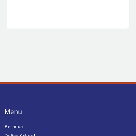
Menu
Beranda
Online School