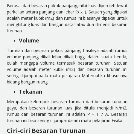
Berasal dari besaran pokok panjang, nilai luas diperoleh lewat
perkalian antara panjang dan lebar (p x l). Satuan yang dipakai
adalah meter kubik (m
2
) dan rumus ini biasanya dipakai untuk
menghitung luas dari bangun datar atau dua
dimensi besaran
turunan
.
Volume
Turunan dari besaran pokok panjang, hasilnya adalah rumus
volume panjang dikali lebar dikali tinggi dalam suatu benda,
itulah
mengapa volume termasuk besaran turunan
. Satuan
volume adalah meter kubik (m
2
) dan besaran turunan ini
sering dijumpai pada mata pelajaran Matematika khususnya
bidang bangun ruang.
Tekanan
Merupakan
kelompok besaran turunan
dari besaran turunan
gaya, dan besaran turunan luas jika ditulis menjadi N/m
2
,
rumus dari besaran turunan ini adalah P = F / A. Besaran
turunan ini bisa sering dijumpai dalam mata pelajaran Fisika.
Ciri-ciri Besaran Turunan