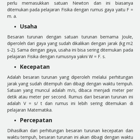
perlu memasukkan satuan Newton dan ini biasanya
ditemukan pada pelajaran Fisika dengan rumus gaya yaitu F =
m. a.
Usaha
Besaran turunan dengan satuan turunan bernama Joule,
diperoleh dari gaya yang sudah dikalikan dengan jarak (kg m2
s-
2
). Sama dengan gaya, usaha ini bisa sering ditemukan pada
pelajaran Fisika dengan rumusnya yakni W = F. s.
Kecepatan
Adalah besaran turunan yang diperoleh melalui perhitungan
jarak yang sudah ditempuh dan dibagi dengan waktu tempuh.
Satuan yang muncul adalah m/s, dibaca menjadi meter per
detik atau meter per second. Rumus dari besaran turunan ini
adalah V = s/ t dan rumus ini lebih sering ditemukan di
pelajaran Matematika.
Percepatan
Dihasilkan dari perhitungan besaran turunan kecepatan dan
waktu tempuh, besaran turunan ini akan dibagi dengan waktu