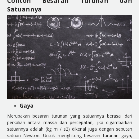
Contoh Besaran Turunan dan
Satuannya
Gaya
Merupakan besaran turunan yang satuannya berasal dari
perkalian antara massa dan percepatan, jika digambarkan
satuannya adalah (kg m / s
2
) dikenal juga dengan sebutan
satuan Newton. Untuk menghitung besaran turunan gaya,