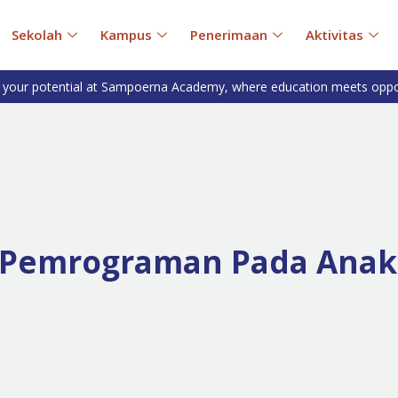
Sekolah
Kampus
Penerimaan
Aktivitas
 your potential at Sampoerna Academy, where education meets oppo
 Pemrograman Pada Anak 