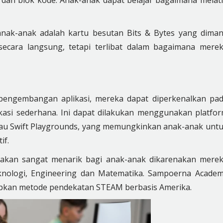
 dan blok kode. Anak-anak dapat belajar bagaimana melat
anak-anak adalah kartu besutan Bits & Bytes yang dima
ecara langsung, tetapi terlibat dalam bagaimana mere
pengembangan aplikasi, mereka dapat diperkenalkan pa
asi sederhana. Ini dapat dilakukan menggunakan platfo
tau Swift Playgrounds, yang memungkinkan anak-anak unt
if.
a akan sangat menarik bagi anak-anak dikarenakan mere
eknologi, Engineering dan Matematika. Sampoerna Acade
apkan metode pendekatan STEAM berbasis Amerika.