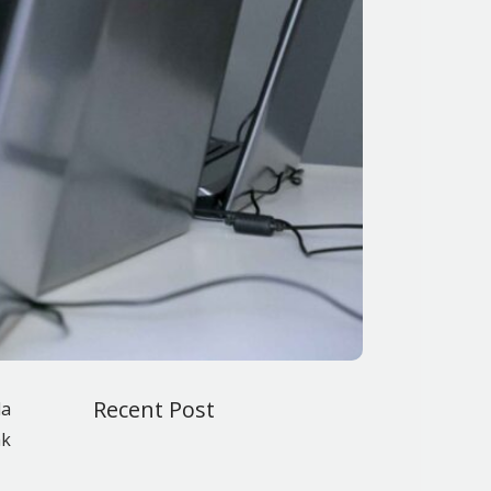
Recent Post
da
ak