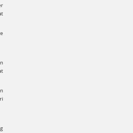
er
at
re
un
at
an
ri
ng