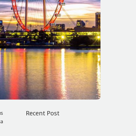
Recent Post
us
ra