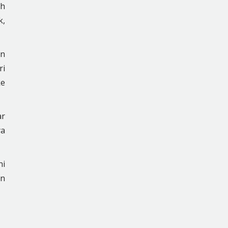
ah
k,
an
ri
ke
ar
ya
ni
an