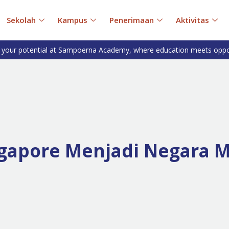
Sekolah
Kampus
Penerimaan
Aktivitas
 your potential at Sampoerna Academy, where education meets oppo
gapore Menjadi Negara M